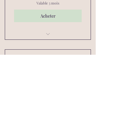
Valable 3 mois
Acheter
Massage abdominal Maya
ACS SkinNeedler Visage
215€
215
€
Tous les mois
Cure de 5 séances
Valable 3 mois
Acheter