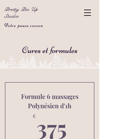
Pretty Pin Up
Studio
Votre pause cocoon
Cures et formules
Formule 6 massages
Polynésien d'1h
375€
375
€