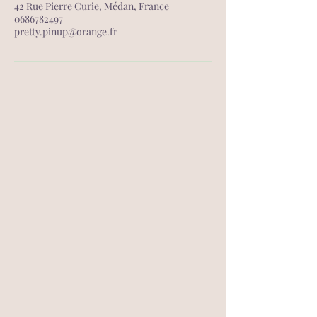
42 Rue Pierre Curie, Médan, France
0686782497
pretty.pinup@orange.fr