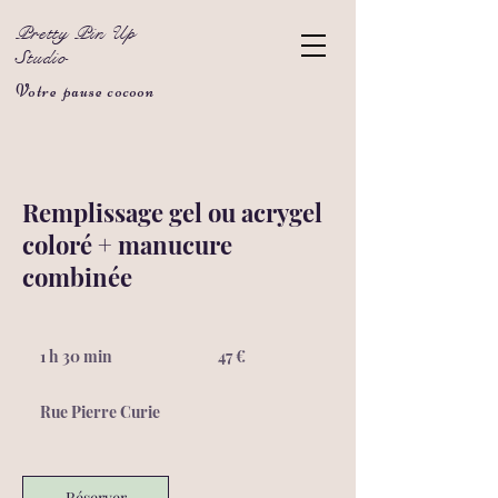
Pretty Pin Up
Studio
Votre pause cocoon
Remplissage gel ou acrygel
coloré + manucure
combinée
47
euros
1 h 30 min
1
47 €
3
0
Rue Pierre Curie
m
i
n
Réserver