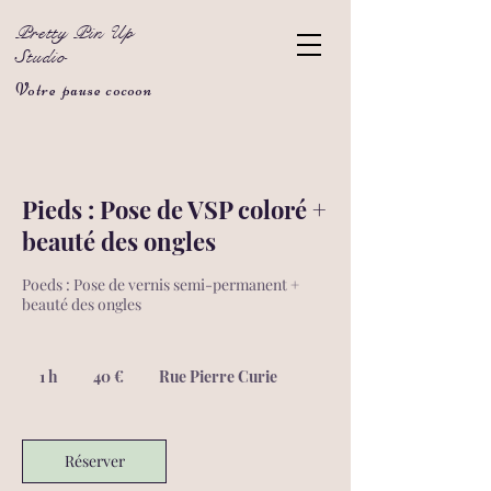
Pretty Pin Up
Studio
Votre pause cocoon
Pieds : Pose de VSP coloré +
beauté des ongles
Poeds : Pose de vernis semi-permanent +
beauté des ongles
40
euros
1 h
1
40 €
Rue Pierre Curie
Réserver