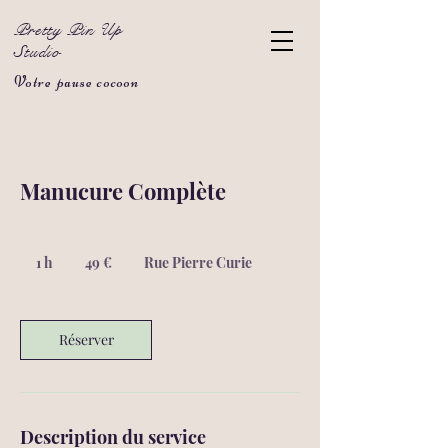
Pretty Pin Up
Studio
Votre pause cocoon
Manucure Complète
49
euros
1 h
1
49 €
Rue Pierre Curie
Réserver
Description du service