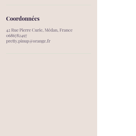
Coordonnées
42 Rue Pierre Curie, Médan, France
0686782497
pretty.pinup@orange.fr