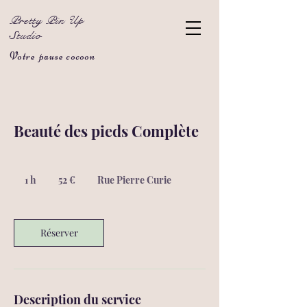
Pretty Pin Up
Studio
Votre pause cocoon
Beauté des pieds Complète
52
euros
1 h
1
52 €
Rue Pierre Curie
Réserver
Description du service