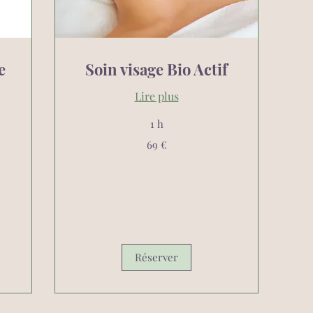
e
Soin visage Bio Actif
Lire plus
1 h
69
69 €
euros
Réserver