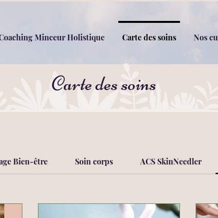
Coaching Minceur Holistique
Carte des soins
Nos cu
Carte des soins
age Bien-être
Soin corps
ACS SkinNeedler