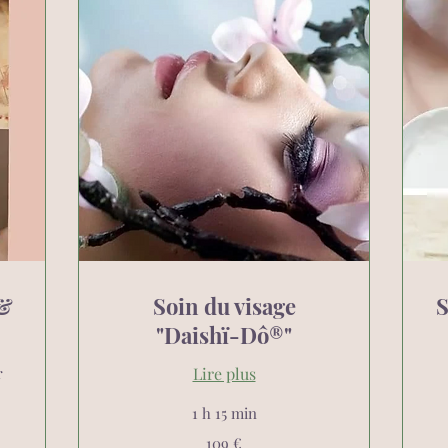
 &
Soin du visage
S
"Daishï-Dô®"
r
Lire plus
89
1 h 15 min
eu
109
109 €
euros